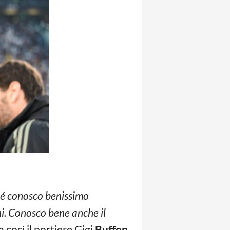
hé conosco benissimo
oni. Conosco bene anche il
a così il portiere Gigi
Buffon