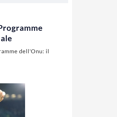
 Programme
nale
ramme dell'Onu: il
i