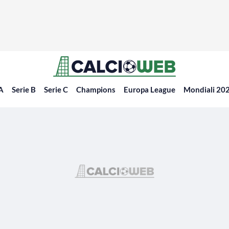
 A
Serie B
Serie C
Champions
Europa League
Mondiali 20