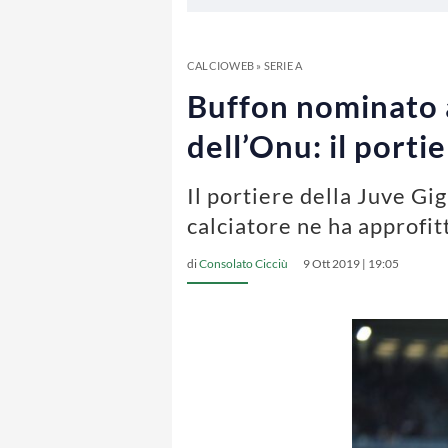
CALCIOWEB
»
SERIE A
Buffon nominato
dell’Onu: il porti
Il portiere della Juve G
calciatore ne ha approfit
di
Consolato Cicciù
9 Ott 2019 | 19:05