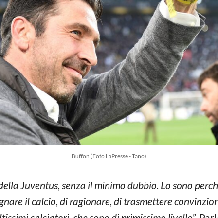
Buffon (Foto LaPresse - Tano)
della Juventus, senza il minimo dubbio. Lo sono perc
egnare il calcio, di ragionare, di trasmettere convinzi
issimi calciatori, che sono di primissimo livello”.
Parl