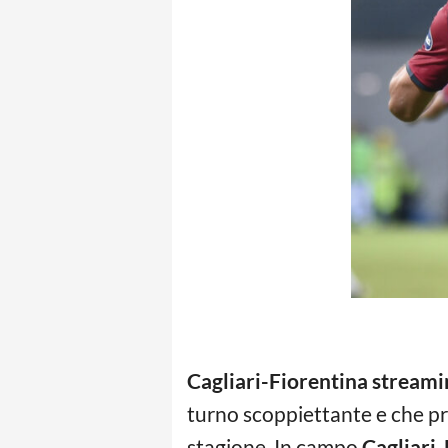
Cagliari-Fiorentina streami
turno scoppiettante e che pr
stagione. In campo
Cagliari-