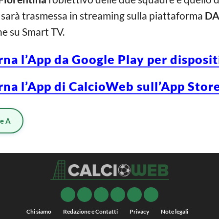
ta sarà trasmessa in streaming sulla piattaforma
DA
he su Smart TV.
rna l’App da Google Play per disposi
rna l’App di CalcioWeb sull’App Store
ie A
Chi siamo
Redazione e Contatti
Privacy
Note legali