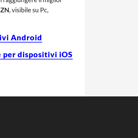
ZN
, visibile su Pc,
tivi Android
 per dispositivi iOS