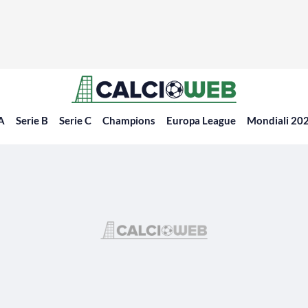
 A
Serie B
Serie C
Champions
Europa League
Mondiali 20