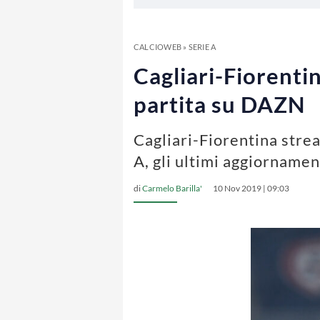
CALCIOWEB
»
SERIE A
Cagliari-Fiorenti
partita su DAZN
Cagliari-Fiorentina strea
A, gli ultimi aggiornament
di
Carmelo Barilla'
10 Nov 2019 | 09:03