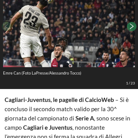
Emre Can (Foto LaPresse/Alessandro Tocco)
F
1
/
23
Cagliari-Juventus, le pagelle di CalcioWeb
– Si è
concluso il secondo match valido per la 30^
giornata del campionato di
Serie A
, sono scese in
campo
Cagliari e Juventus
, nonostante
l’emergenza non si ferma la squadra di Allegri,