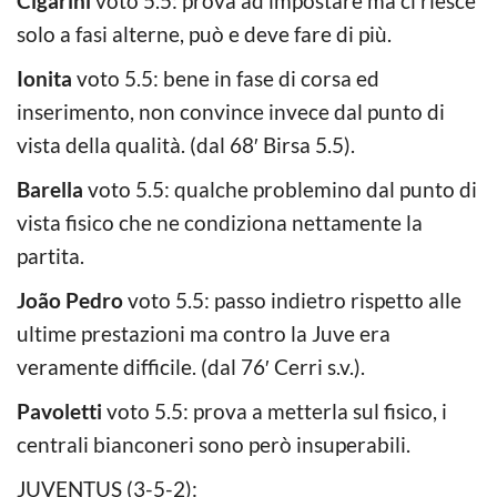
Cigarini
voto 5.5: prova ad impostare ma ci riesce
solo a fasi alterne, può e deve fare di più.
Ionita
voto 5.5: bene in fase di corsa ed
inserimento, non convince invece dal punto di
vista della qualità. (dal 68′ Birsa 5.5).
Barella
voto 5.5: qualche problemino dal punto di
vista fisico che ne condiziona nettamente la
partita.
João Pedro
voto 5.5: passo indietro rispetto alle
ultime prestazioni ma contro la Juve era
veramente difficile. (dal 76′ Cerri s.v.).
Pavoletti
voto 5.5: prova a metterla sul fisico, i
centrali bianconeri sono però insuperabili.
JUVENTUS (3-5-2):