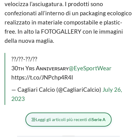
velocizza l’asciugatura. I prodotti sono
confezionati all’interno di un packaging ecologico
realizzato in materiale compostabile e plastic-
free. In alto la FOTOGALLERY con le immagini
della nuova maglia.
??/??-??/??
30ᴛʜ Yʀs Aɴɴɪᴠᴇʀsᴀʀʏ
@EyeSportWear
https://t.co/JNPchp4R4I
— Cagliari Calcio (@CagliariCalcio)
July 26,
2023
Leggi gli articoli più recenti di
Serie A