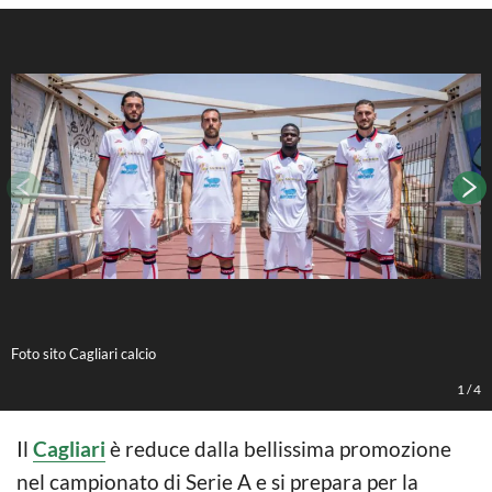
Foto sito Cagliari calcio
F
1
/
4
Il
Cagliari
è reduce dalla bellissima promozione
nel campionato di Serie A e si prepara per la