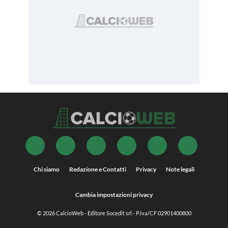
Chi siamo
Redazione e Contatti
Privacy
Note legali
Cambia impostazioni privacy
© 2026
CalcioWeb
- Editore Socedit srl - P.iva/CF 02901400800