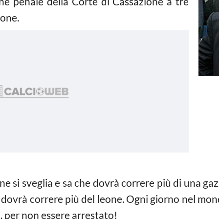
one penale della Corte di Cassazione a tre
ione.
one si sveglia e sa che dovrà correre più di una gaz
he dovrà correre più del leone. Ogni giorno nel mon
e… per non essere arrestato!