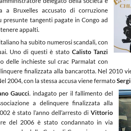
’amministratore delegato della società è
ra a Bruxelles accusato di corruzione
 su presunte tangenti pagate in Congo ad
ttenere appalti.
o italiano ha subìto numerosi scandali, con
guai. Uno di questi è stato
Calisto Tanzi
o delle inchieste sul crac Parmalat con
elinquere finalizzata alla bancarotta. Nel 2010 
Nel 2004, con la stessa accusa viene fermato
Sergi
ano Gaucci
. indagato per il fallimento del
sociazione a delinquere finalizzata alla
002 è stato l’anno dell’arresto di
Vittorio
e del 2006 è stato condannato in via