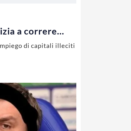
nizia a correre…
piego di capitali illeciti