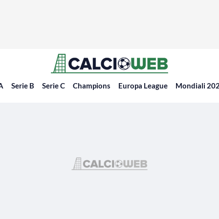
 A
Serie B
Serie C
Champions
Europa League
Mondiali 20