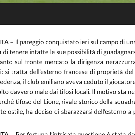
NTA
– Il pareggio conquistato ieri sul campo di un
a
di tenere intatte le sue possibilità di guadagna
tanto sul fronte mercato la dirigenza nerazzur
: si tratta dell’esterno francese di proprietà de
denza, il club emiliano aveva ceduto il giocatore
to davvero male dai tifosi locali. Il motivo sta n
perché tifoso del Lione, rivale storico della squadr
te ostile, ha deciso di sbarazzarsi dell’esterno a 
TA –
Per fortuna l’intricata questione è stata r