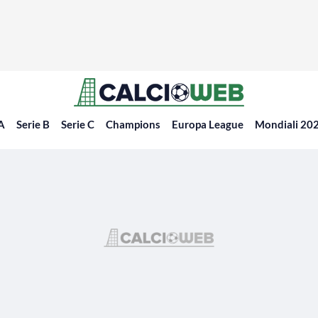
 A
Serie B
Serie C
Champions
Europa League
Mondiali 20