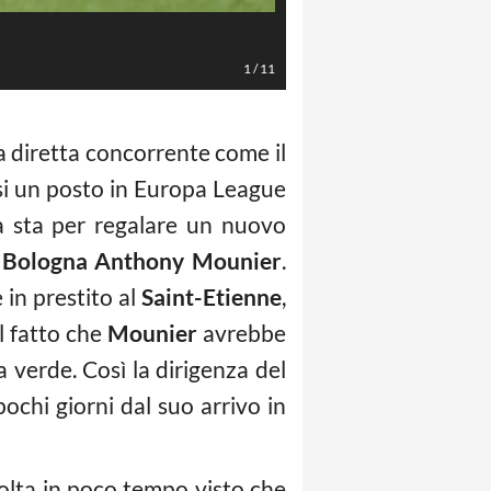
Mounier (LaPresse/ Valter Parisot
1
/
11
a diretta concorrente come il
rsi un posto in Europa League
ra sta per regalare un nuovo
l
Bologna Anthony Mounier
.
 in prestito al
Saint-Etienne
,
el fatto che
Mounier
avrebbe
a verde. Così la dirigenza del
pochi giorni dal suo arrivo in
isolta in poco tempo visto che