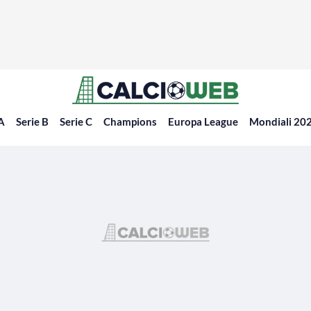
 A
Serie B
Serie C
Champions
Europa League
Mondiali 20