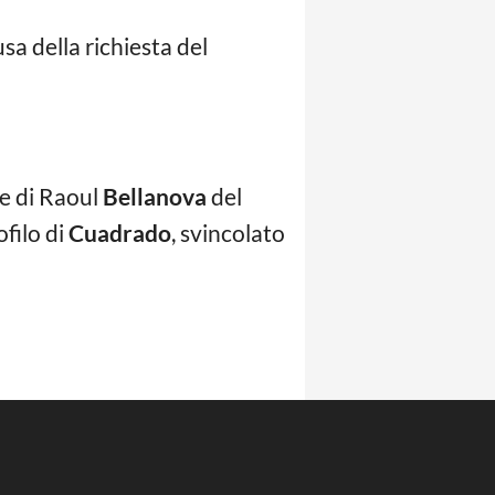
sa della richiesta del
me di Raoul
Bellanova
del
ofilo di
Cuadrado
, svincolato