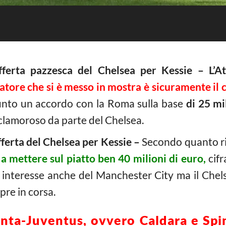
fferta pazzesca del Chelsea per Kessie – L’At
atore che si è messo in mostra è sicuramente il
giunto un accordo con la Roma sulla base
di 25 mi
 clamoroso da parte del Chelsea.
ferta del Chelsea per Kessie –
Secondo quanto ripo
a mettere sul piatto ben 40 milioni di euro,
cif
re interesse anche del Manchester City ma il Che
re in corsa.
nta-Juventus, ovvero Caldara e Spin