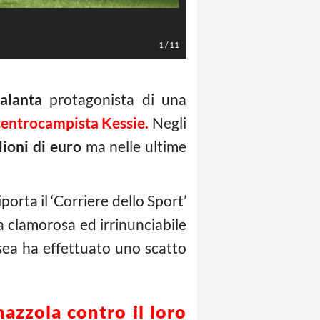
Kessiè (LaPresse/Mauro Locatelli)
1
/
11
alanta
protagonista di una
 centrocampista Kessie.
Negli
lioni di euro
ma nelle ultime
rta il ‘Corriere dello Sport’
ra clamorosa ed irrinunciabile
lsea ha effettuato uno scatto
azzola contro il loro