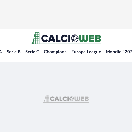
 A
Serie B
Serie C
Champions
Europa League
Mondiali 20