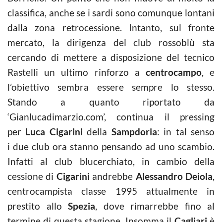
classifica, anche se i sardi sono comunque lontani
dalla zona retrocessione. Intanto, sul fronte
mercato, la dirigenza del club rossoblù sta
cercando di mettere a disposizione del tecnico
Rastelli un ultimo rinforzo a
centrocampo
, e
l’obiettivo sembra essere sempre lo stesso.
Stando a quanto riportato da
‘Gianlucadimarzio.com’, continua il pressing
per
Luca Cigarini
della
Sampdoria
: in tal senso
i
due club ora stanno pensando ad uno scambio.
Infatti al club blucerchiato, in cambio della
cessione di
Cigarini
andrebbe
Alessandro Deiola
,
centrocampista classe 1995 attualmente in
prestito allo
Spezia
, dove rimarrebbe fino al
termine di questa stagione. Insomma il
Cagliari
è