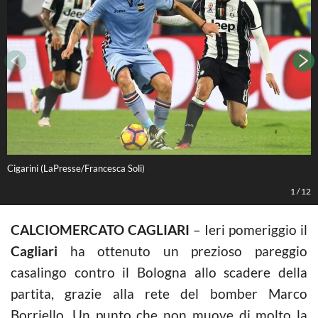
Cigarini (LaPresse/Francesca Soli)
C
1
/
12
CALCIOMERCATO CAGLIARI
– Ieri pomeriggio il
Cagliari
ha ottenuto un prezioso pareggio
casalingo contro il Bologna allo scadere della
partita, grazie alla rete del bomber Marco
Borriello. Un punto che non muove di molto la