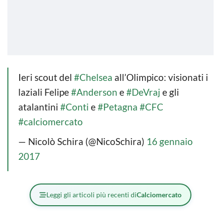
Ieri scout del
#Chelsea
all’Olimpico: visionati i
laziali Felipe
#Anderson
e
#DeVraj
e gli
atalantini
#Conti
e
#Petagna
#CFC
#calciomercato
— Nicolò Schira (@NicoSchira)
16 gennaio
2017
Leggi gli articoli più recenti di
Calciomercato