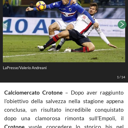
LaPresse/Valerio Andreani
L
1
/
14
Calciomercato Crotone
– Dopo aver raggiunto
l’obiettivo della salvezza nella stagione appena
conclusa, un risultato incredibile conquistato
dopo una clamorosa rimonta sull’Empoli, il
Crotone
vuole concedere lo storico bis nel