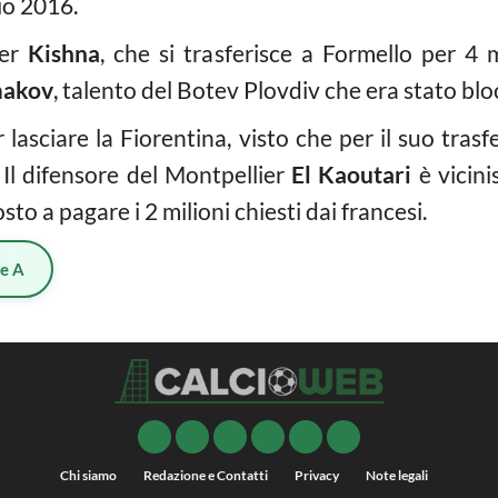
io 2016.
per
Kishna
, che si trasferisce a Formello per 4 m
akov
, talento del Botev Plovdiv che era stato bloc
 lasciare la Fiorentina, visto che per il suo tras
. Il difensore del Montpellier
El Kaoutari
è vicini
to a pagare i 2 milioni chiesti dai francesi.
ie A
Chi siamo
Redazione e Contatti
Privacy
Note legali