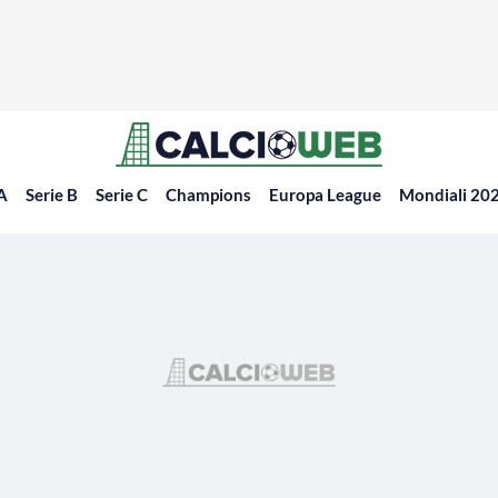
 A
Serie B
Serie C
Champions
Europa League
Mondiali 20