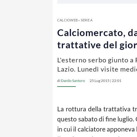
CALCIOWEB
»
SERIE A
Calciomercato, dal
trattative del gio
L'esterno serbo giunto a 
Lazio. Lunedì visite medi
di
Danilo Santoro
25 Lug 2015 | 22:01
La rottura della trattativa t
questo sabato di fine luglio.
in cui il calciatore apponeva 