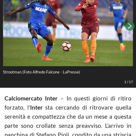
Strootman (Foto Alfredo Falcone - LaPresse)
L
1
/
17
Calciomercato Inter
– In questi giorni di ritiro
forzato, l’
Inter
sta cercando di ritrovare quella
serenità e compattezza che da un mese a questa
parte sono crollate senza preavviso. L’arrivo in
panchina di Stefano Pioli, condito da una striscia