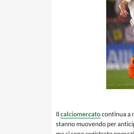
Il
calciomercato
continua a r
stanno muovendo per anticipa
ma si sono registrate operazi