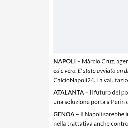
NAPOLI –
Màrcio Cruz, agent
ed è vero. E’ stato avviato un 
CalcioNapoli24. La valutazion
ATALANTA
– Il futuro del p
una soluzione porta a Perin 
GENOA
– Il Napoli sarebbe
nella trattativa anche contr