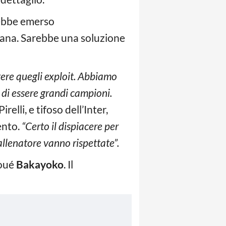
rebbe emerso
rana. Sarebbe una soluzione
tere quegli exploit. Abbiamo
 di essere grandi campioni.
relli, e tifoso dell’Inter,
ento.
“Certo il dispiacere per
l’allenatore vanno rispettate”.
moué
Bakayoko
. Il