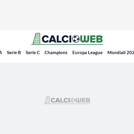
 A
Serie B
Serie C
Champions
Europa League
Mondiali 20