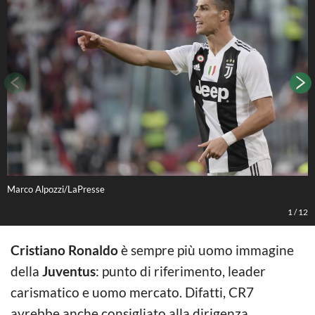
Marco Alpozzi/LaPresse
D
1
/
12
Cristiano Ronaldo
è sempre più uomo immagine
della
Juventus
: punto di riferimento, leader
carismatico e uomo mercato. Difatti, CR7
avrebbe anche consigliato alla dirigenza