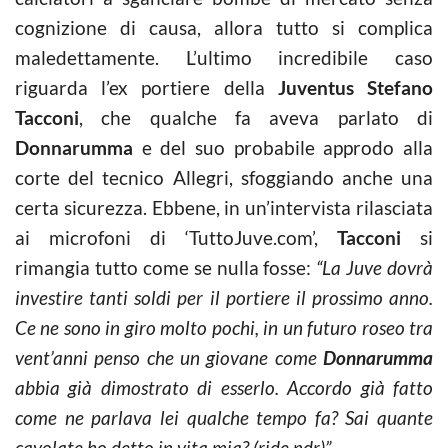
cognizione di causa, allora tutto si complica
maledettamente. L’ultimo incredibile caso
riguarda l’ex portiere della
Juventus Stefano
Tacconi
, che qualche fa aveva parlato di
Donnarumma
e del suo probabile approdo alla
corte del tecnico Allegri, sfoggiando anche una
certa sicurezza. Ebbene, in un’intervista rilasciata
ai microfoni di ‘TuttoJuve.com’,
Tacconi
si
rimangia tutto come se nulla fosse:
“La Juve dovrà
investire tanti soldi per il portiere il prossimo anno.
Ce ne sono in giro molto pochi, in un futuro roseo tra
vent’anni penso che un giovane come
Donnarumma
abbia già dimostrato di esserlo. Accordo già fatto
come ne parlava lei qualche tempo fa? Sai quante
cavolate ho detto in vita mia? (ride ndr)”.