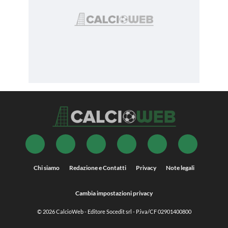
Chi siamo
Redazione e Contatti
Privacy
Note legali
Cambia impostazioni privacy
© 2026
CalcioWeb
- Editore Socedit srl - P.iva/CF 02901400800