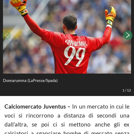
Donnarumma (LaPresse/Spada)
L
1
/
12
Calciomercato Juventus –
In un mercato in cui le
voci si rincorrono a distanza di secondi una
dall’altra, se poi ci si mettono anche gli ex
calciatori a sganciare bombe di mercato senza