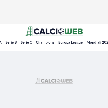
 A
Serie B
Serie C
Champions
Europa League
Mondiali 20