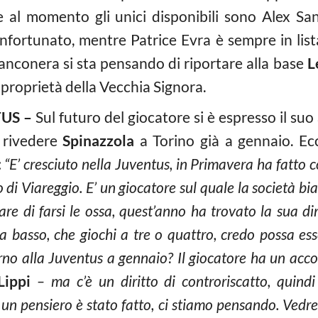
ve al momento gli unici disponibili sono Alex Sa
 infortunato, mentre Patrice Evra è sempre in lis
ianconera si sta pensando di riportare alla base
L
proprietà della Vecchia Signora.
US –
Sul futuro del giocatore si è espresso il suo
i rivedere
Spinazzola
a Torino già a gennaio. Ecc
:
“E’ cresciuto nella Juventus, in Primavera ha fatto
 di Viareggio. E’ un giocatore sul quale la società b
are di farsi le ossa, quest’anno ha trovato la sua 
ia basso, che giochi a tre o quattro, credo possa ess
rno alla Juventus a gennaio? Il giocatore ha un acco
Lippi
– ma c’è un diritto di controriscatto, quindi
n pensiero è stato fatto, ci stiamo pensando. Vedre