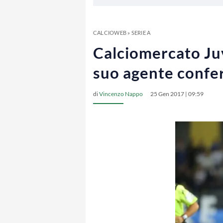
CALCIOWEB
»
SERIE A
Calciomercato Juv
suo agente confe
di
Vincenzo Nappo
25 Gen 2017 | 09:59