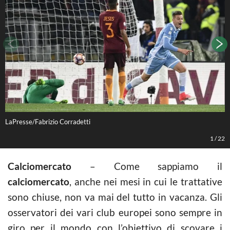
LaPresse/Fabrizio Corradetti
L
1
/
22
Calciomercato
– Come sappiamo il
calciomercato
, anche nei mesi in cui le trattative
sono chiuse, non va mai del tutto in vacanza. Gli
osservatori dei vari club europei sono sempre in
giro per il mondo con l’obiettivo di scovare i