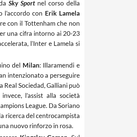
 da
Sky Sport
nel corso della
to l’accordo con
Erik Lamela
tare con il Tottenham che non
r una cifra intorno ai 20-23
ccelerata, l’Inter e Lamela si
uino del
Milan
: Illaramendi e
ilan intenzionato a perseguire
lla Real Sociedad, Galliani può
nvece, l’assist alla società
Champions League. Da Soriano
lla ricerca del centrocampista
una nuovo rinforzo in rosa.