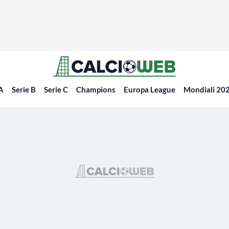
 A
Serie B
Serie C
Champions
Europa League
Mondiali 20