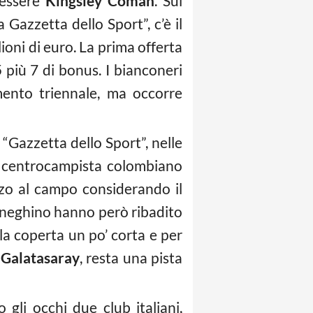
essere
Kingsley Coman
. Sul
 Gazzetta dello Sport”, c’è il
ioni di euro. La prima offerta
più 7 di bonus. I bianconeri
mento triennale, ma occorre
“Gazzetta dello Sport”, nelle
l centrocampista colombiano
zo al campo considerando il
meneghino hanno però ribadito
la coperta un po’ corta e per
l
Galatasaray
, resta una pista
gli occhi due club italiani,