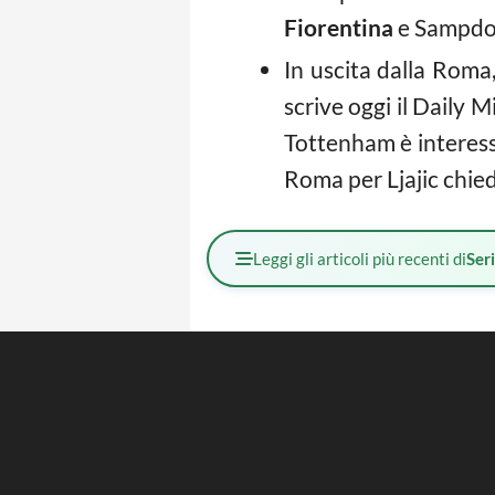
Fiorentina
e Sampdori
In uscita dalla Roma
scrive oggi il Daily M
Tottenham è interessa
Roma per Ljajic chied
Leggi gli articoli più recenti di
Ser