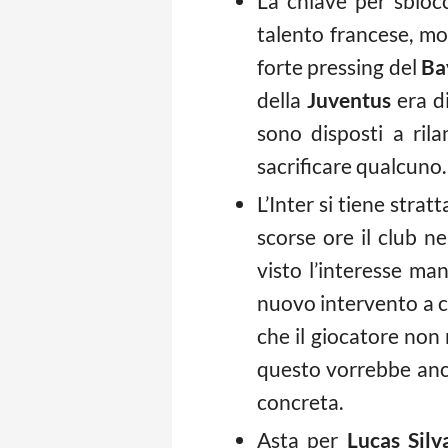
La chiave per sblocc
talento francese, mol
forte pressing del
Ba
della
Juventus
era di
sono disposti a ril
sacrificare qualcuno.
L’Inter si tiene strat
scorse ore il club 
visto l’interesse m
nuovo intervento a c
che il giocatore no
questo vorrebbe an
concreta.
Asta per
Lucas Silv