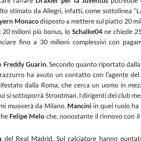
are l’affare
Draxler per la Juventus
potrebbe 
to stimato da Allegri, infatti, come sottolinea “La
yern Monaco
disposto a mettere sul piatto 20 mil
 20 milioni più bonus, lo
Schalke04
ne chiede 25 
anciare fino a 30 milioni complessivi con paga
ta
Freddy Guarin
. Secondo quanto riportato dalla 
nerazzurro ha avuto un contatto con l’agente de
anifestato dalla Roma, che cerca un uomo in mez
ui si sottoporrà Strootman. I dirigenti del club 
n mi muoverà da Milano.
Mancini
in quel ruolo ha 
che
Felipe Melo
che, nonostante il rinnovo con i
a
del Real Madrid. Sul calciatore hanno puntato 