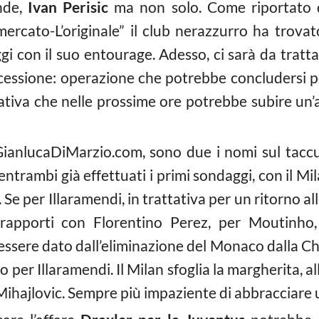
ande,
Ivan Perisic
ma non solo. Come riportato
mercato-L’originale” il club nerazzurro ha trova
ggi con il suo entourage. Adesso, ci sarà da trat
cessione: operazione che potrebbe concludersi pe
tativa che nelle prossime ore potrebbe subire un’a
ianlucaDiMarzio.com, sono due i nomi sul tacc
 entrambi già effettuati i primi sondaggi, con il M
. Se per Illaramendi, in trattativa per un ritorno a
 rapporti con Florentino Perez, per Moutinho, i
essere dato dall’eliminazione del Monaco dalla 
per Illaramendi. Il Milan sfoglia la margherita, a
Mihajlovic. Sempre più impaziente di abbracciare 