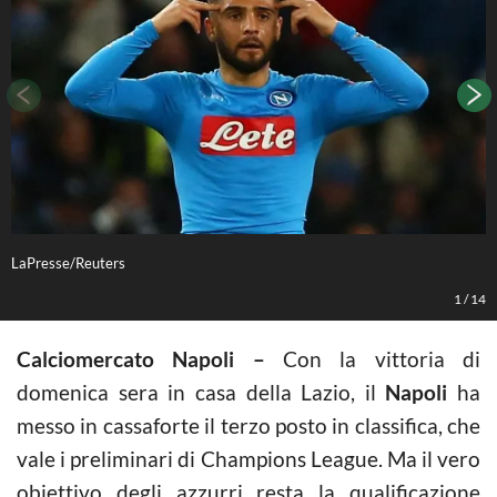
LaPresse/Reuters
L
1
/
14
Calciomercato Napoli –
Con la vittoria di
domenica sera in casa della Lazio, il
Napoli
ha
messo in cassaforte il terzo posto in classifica, che
vale i preliminari di Champions League. Ma il vero
obiettivo degli azzurri resta la qualificazione