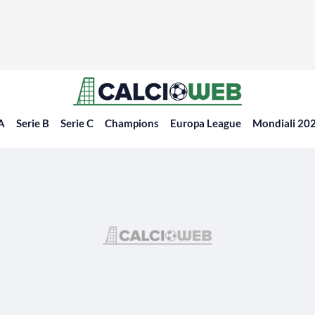
 A
Serie B
Serie C
Champions
Europa League
Mondiali 20