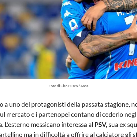
Foto di Ciro Fusco / Ansa
o a uno dei protagonisti della passata stagione, n
ul mercato e i partenopei contano di cederlo negli
a. L’esterno messicano interessa al
PSV,
sua ex squ
tellino ma in difficoltà a offrire al calciatore gli s