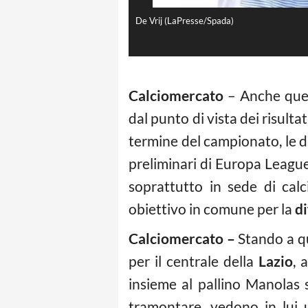
De Vrij (LaPresse/Spada)
Calciomercato
– Anche que
dal punto di vista dei risult
termine del campionato, le d
preliminari di Europa Leagu
soprattutto in sede di cal
obiettivo in comune per la
di
Calciomercato –
Stando a qu
per il centrale della
Lazio
, 
insieme al pallino Manolas 
tramontare, vedono in lui u