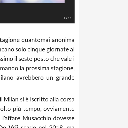
De Vrij (LaPresse/Alfredo Falcone)
1
/
11
stagione quantomai anonima
ancano solo cinque giornate al
imo il sesto posto che vale i
mmando la prossima stagione,
 Milano avrebbero un grande
 Milan si è iscritto alla corsa
 molto più tempo, ovviamente
i l’affare Musacchio dovesse
De Vrij
scade nel 2018, ma