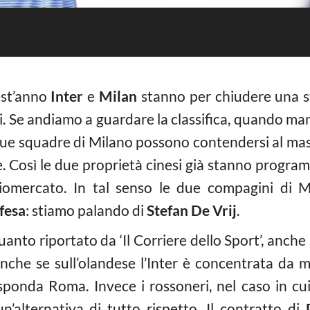
st’anno
Inter
e
Milan
stanno per chiudere una 
ati. Se andiamo a guardare la classifica, quando m
ue squadre di Milano possono contendersi al mass
e. Così le due proprietà cinesi già stanno progra
ciomercato. In tal senso le due compagini di
fesa
: stiamo palando di
Stefan De Vrij
.
anto riportato da ‘Il Corriere dello Sport’, anche il
anche se sull’olandese l’Inter è concentrata da
sponda Roma. Invece i rossoneri, nel caso in cu
n’alternativa di tutto rispetto. Il contratto di