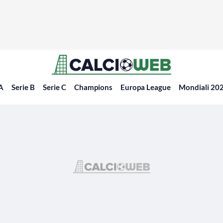
 A
Serie B
Serie C
Champions
Europa League
Mondiali 20