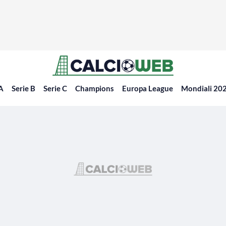
 A
Serie B
Serie C
Champions
Europa League
Mondiali 20