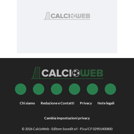
Chi siamo
Redazione e Contatti
Privacy
Note legali
Cambia impostazioni privacy
© 2026
CalcioWeb
- Editore Socedit srl - P.iva/CF 02901400800