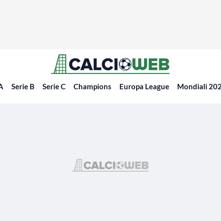
 A
Serie B
Serie C
Champions
Europa League
Mondiali 20