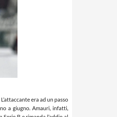
. L’attaccante era ad un passo
o a giugno. Amauri, infatti,
n Serie B e rimanda l’addio al