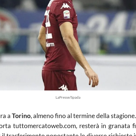
LaPresse/Spada
ra a
Torino
, almeno fino al termine della stagione
orta tuttomercatoweb.com, resterà in granata fin
il trasferimento nonostante le diverse richieste i