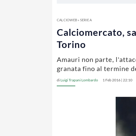
CALCIOWEB
»
SERIE A
Calciomercato, sal
Torino
Amauri non parte, l'attac
granata fino al termine d
di
Luigi Trapani Lombardo
1 Feb 2016 | 22:10