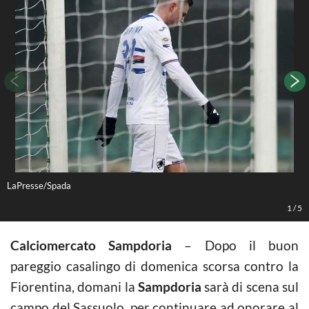
LaPresse/Spada
S
1
/
5
Calciomercato Sampdoria
– Dopo il buon
pareggio casalingo di domenica scorsa contro la
Fiorentina, domani la
Sampdoria
sarà di scena sul
campo del Sassuolo, per continuare ad onorare al