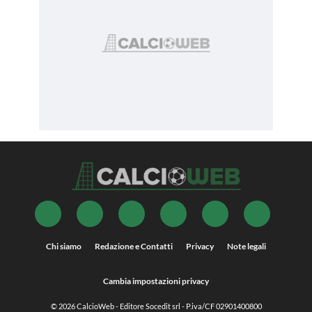
Chi siamo
Redazione e Contatti
Privacy
Note legali
Cambia impostazioni privacy
© 2026
CalcioWeb
- Editore Socedit srl - P.iva/CF 02901400800