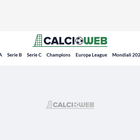
 A
Serie B
Serie C
Champions
Europa League
Mondiali 20