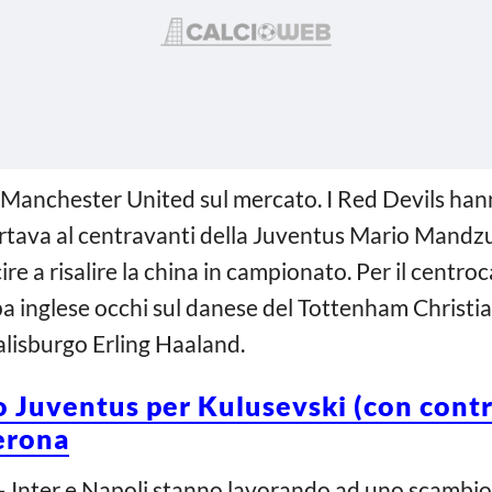
l Manchester United sul mercato. I Red Devils 
rtava al centravanti della Juventus Mario Mandz
ire a risalire la china in campionato. Per il centr
 inglese occhi sul danese del Tottenham Christian 
alisburgo Erling Haaland.
o Juventus per Kulusevski (con contr
erona
 Inter e Napoli stanno lavorando ad uno scambio 