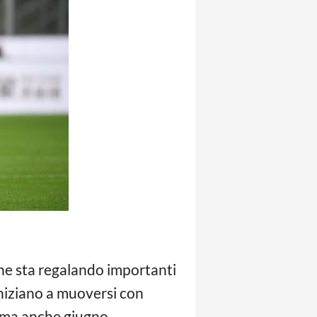
che sta regalando importanti
 iniziano a muoversi con
o ma anche giugno.