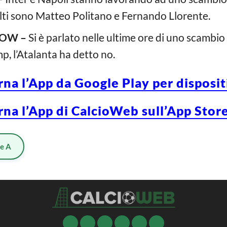
volti sono Matteo Politano e Fernando Llorente.
OW –
Si è parlato nelle ultime ore di uno scambio 
p, l’Atalanta ha detto no.
rna l’App da Google Play per disposi
rna l’App di CalcioWeb sull’App Store
ie A