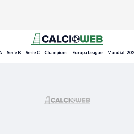
 A
Serie B
Serie C
Champions
Europa League
Mondiali 20