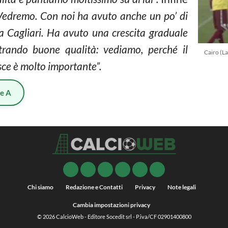
Vedremo. Con noi ha avuto anche un po’ di
 a Cagliari. Ha avuto una crescita graduale
rando buone qualità: vediamo, perché il
Cairo (L
isce è molto importante”.
ie A
Chi siamo
Redazione e Contatti
Privacy
Note legali
Cambia impostazioni privacy
© 2026
CalcioWeb
- Editore Socedit srl - P.iva/CF 02901400800