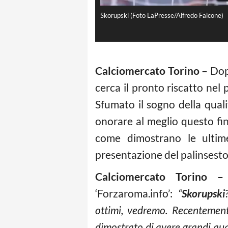
Skorupski (Foto LaPresse/Alfredo Falcone)
Calciomercato Torino –
Dop
cerca il pronto riscatto ne
Sfumato il sogno della quali
onorare al meglio questo fin
come dimostrano le ultime
presentazione del palinsesto R
Calciomercato Torino 
‘Forzaroma.info’:
“
Skorupski
ottimi, vedremo. Recentemen
dimostrato di avere grandi qua