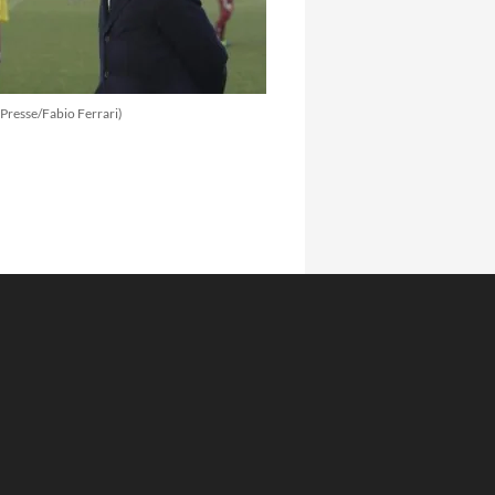
aPresse/Fabio Ferrari)