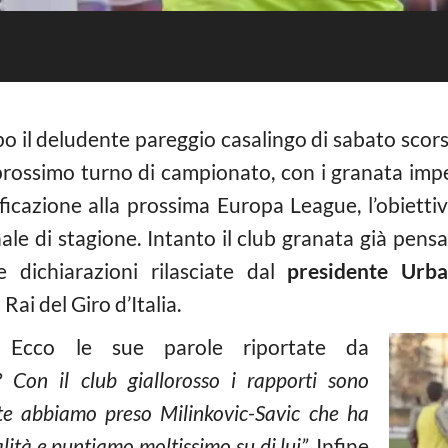
o il deludente pareggio casalingo di sabato scorso
l prossimo turno di campionato, con i granata imp
ficazione alla prossima Europa League, l’obietti
ale di stagione. Intanto il club granata già pens
 dichiarazioni rilasciate dal
presidente Urb
ai del Giro d’Italia.
–
Ecco le sue parole riportate da
? Con il club giallorosso i rapporti sono
te abbiamo preso Milinkovic-Savic che ha
lità e puntiamo moltissimo su di lui”.
Infine