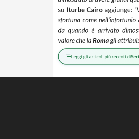
su
Iturbe
Cairo
aggiunge:
“
sfortuna come nell’infortunio
da quando è arrivato dimost
valore che la
Roma
gli attribu
Leggi gli articoli più recenti di
Ser