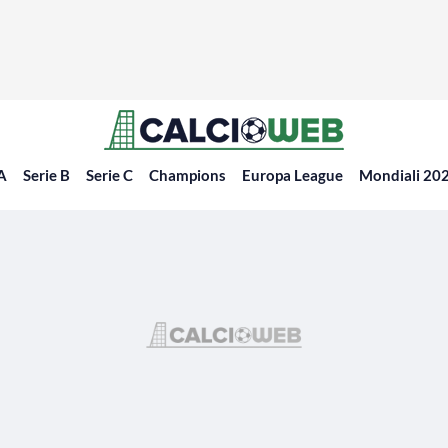
 A
Serie B
Serie C
Champions
Europa League
Mondiali 20