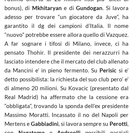
bonus), di
Mkhitaryan
e di
Gundogan
. Si lavora
adesso per trovare “un giocatore da Juve”, ha
garantito il dg dei campioni d’Italia. Il nome
“nuovo” potrebbe essere allora quello di Vazquez.
A far sognare i tifosi di Milano, invece, ci ha
pensato Thohir. Il presidente dei nerazzurri ha
lasciato intendere che il mercato del club allenato
da Mancini e’ in pieno fermento. Su
Perisic
si e’
detto possibilista: la richiesta del suo club pero’ e’
di almeno 20 milioni. Su Kovacic (presentato dal
Real Madrid) ha affermato che la cessione era
“obbligata”, trovando la sponda dell’ex presidente
Massimo Moratti. Incassato il no del Napoli per
Mertens e
Gabbiadini
, si lavora sempre su
Perotti
,
con
Nagatomo
e
Andreolli
possibili parziali