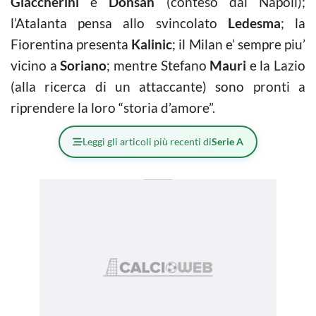
Giaccherini
e
Donsah
(conteso dal Napoli);
l’Atalanta pensa allo svincolato
Ledesma
; la
Fiorentina presenta
Kalinic
; il Milan e’ sempre piu’
vicino a
Soriano
; mentre Stefano
Mauri
e la Lazio
(alla ricerca di un attaccante) sono pronti a
riprendere la loro “storia d’amore”.
Leggi gli articoli più recenti di
Serie A