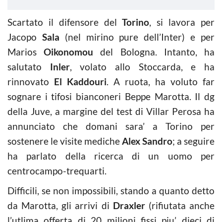
Scartato il difensore del
Torino
, si lavora per
Jacopo
Sala
(nel mirino pure dell’Inter) e per
Marios
Oikonomou
del Bologna. Intanto, ha
salutato
Inler
, volato allo Stoccarda, e ha
rinnovato
El Kaddouri
. A ruota, ha voluto far
sognare i tifosi bianconeri Beppe Marotta. Il dg
della Juve, a margine del test di Villar Perosa ha
annunciato che domani sara’ a Torino per
sostenere le visite mediche
Alex Sandro
; a seguire
ha parlato della ricerca di un uomo per
centrocampo-trequarti.
Difficili, se non impossibili, stando a quanto detto
da Marotta, gli arrivi di
Draxler
(rifiutata anche
l’utlima offerta di 20 milioni fissi piu’ dieci di