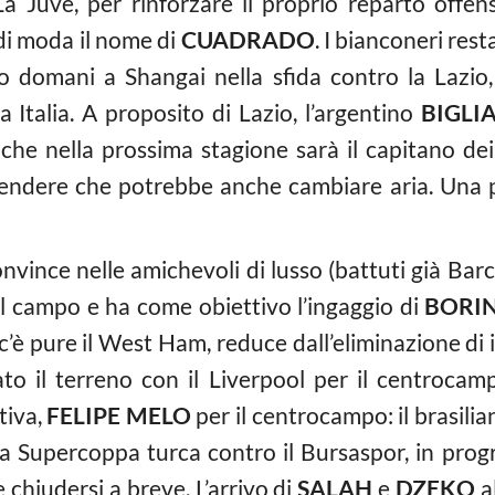
 La Juve, per rinforzare il proprio reparto offens
di moda il nome di
CUADRADO
. I bianconeri rest
io domani a Shangai nella sfida contro la Lazio
a Italia. A proposito di Lazio, l’argentino
BIGLI
e che nella prossima stagione sarà il capitano dei
tendere che potrebbe anche cambiare aria. Una 
nvince nelle amichevoli di lusso (battuti già Bar
al campo e ha come obiettivo l’ingaggio di
BORIN
c’è pure il West Ham, reduce dall’eliminazione di i
 il terreno con il Liverpool per il centrocampis
tiva,
FELIPE MELO
per il centrocampo: il brasili
lla Supercoppa turca contro il Bursaspor, in pro
 chiudersi a breve. L’arrivo di
SALAH
e
DZEKO
a