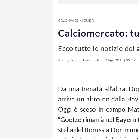
CALCIOWEB
»
SERIE A
Calciomercato: tut
Ecco tutte le notizie del
di
Luigi Trapani Lombardo
7 Ago 2015 | 22:37
Da una frenata all’altra. D
arriva un altro no dalla Bav
Oggi è sceso in campo Ma
“Goetze rimarrà nel Bayern f
stella del Borussia Dortmund