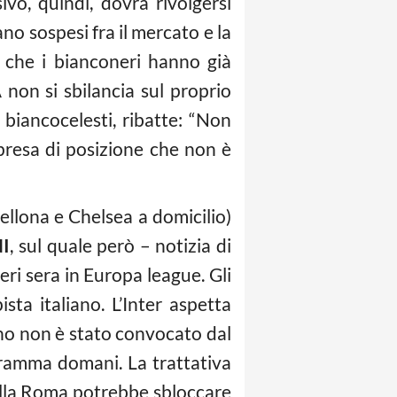
ivo, quindi, dovrà rivolgersi
ano sospesi fra il mercato e la
, che i bianconeri hanno già
A
non si sbilancia sul proprio
 biancocelesti, ribatte: “Non
presa di posizione che non è
cellona e Chelsea a domicilio)
I
, sul quale però – notizia di
eri sera in Europa league. Gli
ta italiano. L’Inter aspetta
ano non è stato convocato dal
gramma domani. La trattativa
lla Roma potrebbe sbloccare