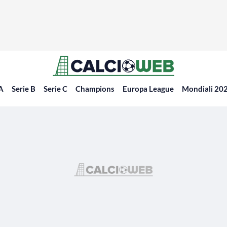
 A
Serie B
Serie C
Champions
Europa League
Mondiali 20