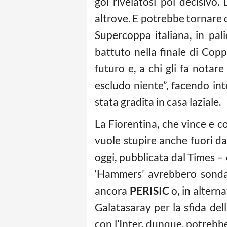
gol rivelatosi poi decisivo.
altrove. E potrebbe tornare 
Supercoppa italiana, in pal
battuto nella finale di Copp
futuro e, a chi gli fa notar
escludo niente”, facendo in
stata gradita in casa laziale.
La Fiorentina, che vince e co
vuole stupire anche fuori d
oggi, pubblicata dal Times – 
‘Hammers’ avrebbero sondato
ancora
PERISIC
o, in alterna
Galatasaray per la sfida de
con l’Inter, dunque, potrebbe