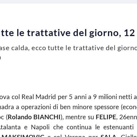
te le trattative del giorno, 12
ase calda, ecco tutte le trattative del gior
a
ova col Real Madrid per 5 anni a 9 milioni netti a
quadra a operazioni di ben minore spessore (eco
c (
Rolando BIANCHI
), mentre su
FELIPE
, 26enn
talanta e Napoli che continua le estenuanti 
r
MAKSIMOVIC
e col Verona per
SALA
. Giall