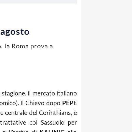
 agosto
no, la Roma prova a
 stagione, il mercato italiano
nomico). Il Chievo dopo
PEPE
e centrale del Corinthians, è
trattative col Sassuolo per
o sull’arrivo di
KALINIC
alla