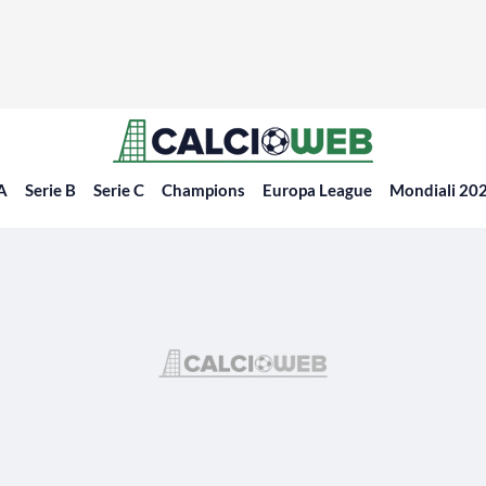
 A
Serie B
Serie C
Champions
Europa League
Mondiali 20