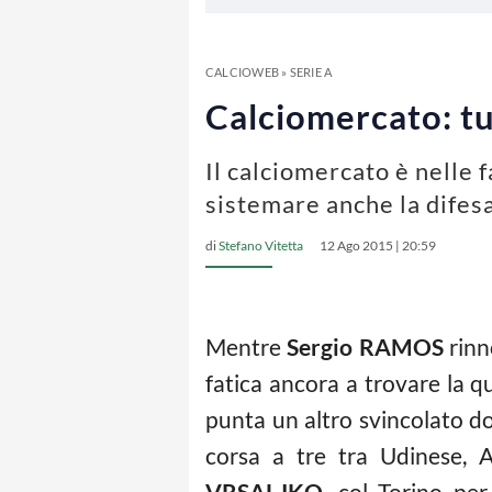
CALCIOWEB
»
SERIE A
Calciomercato: tut
Il calciomercato è nelle f
sistemare anche la difes
di
Stefano Vitetta
12 Ago 2015 | 20:59
Mentre
Sergio RAMOS
rinn
fatica ancora a trovare la 
punta un altro svincolato do
corsa a tre tra Udinese, A
VRSALJKO
, col Torino pe