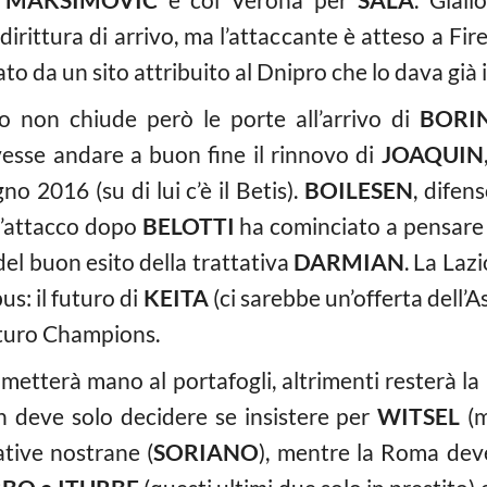
n dirittura di arrivo, ma l’attaccante è atteso a Fi
o da un sito attribuito al Dnipro che lo dava già i
to non chiude però le porte all’arrivo di
BORI
vesse andare a buon fine il rinnovo di
JOAQUIN
o 2016 (su di lui c’è il Betis).
BOILESEN
, difens
l’attacco dopo
BELOTTI
ha cominciato a pensare 
el buon esito della trattativa
DARMIAN
. La Lazi
us: il futuro di
KEITA
(ci sarebbe un’offerta dell’A
futuro Champions.
 metterà mano al portafogli, altrimenti resterà l
an deve solo decidere se insistere per
WITSEL
(m
ative nostrane (
SORIANO
), mentre la Roma deve 