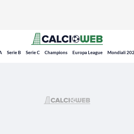
 A
Serie B
Serie C
Champions
Europa League
Mondiali 20