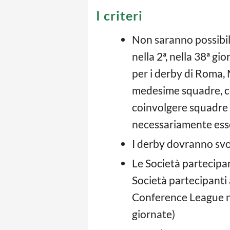
I criteri
Non saranno possibili 
nella 2ª, nella 38ª gi
per i derby di Roma, 
medesime squadre, co
coinvolgere squadre 
necessariamente esse
I derby dovranno svol
Le Società partecipa
Società partecipanti
Conference League ne
giornate)