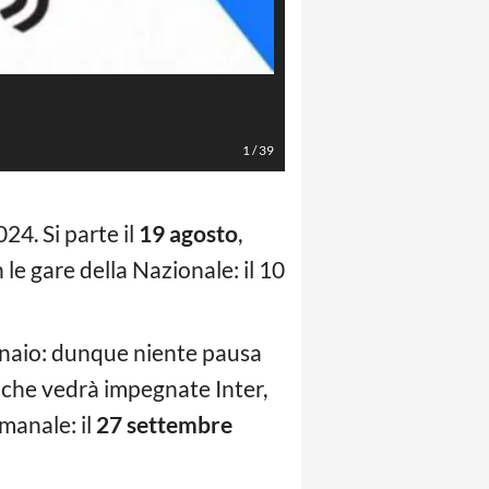
1
/
39
4. Si parte il
19 agosto
,
 le gare della Nazionale: il 10
ennaio: dunque niente pausa
a che vedrà impegnate Inter,
manale: il
27 settembre