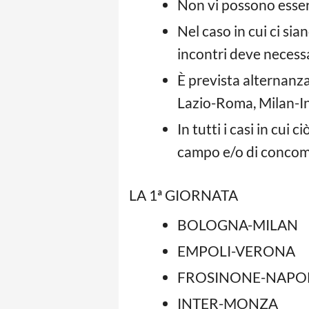
Non vi possono essere
Nel caso in cui ci sia
incontri deve necessa
È prevista alternanza 
Lazio-Roma, Milan-In
In tutti i casi in cui 
campo e/o di concomit
LA 1ª GIORNATA
BOLOGNA-MILAN
EMPOLI-VERONA
FROSINONE-NAPO
INTER-MONZA