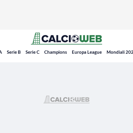
 A
Serie B
Serie C
Champions
Europa League
Mondiali 20