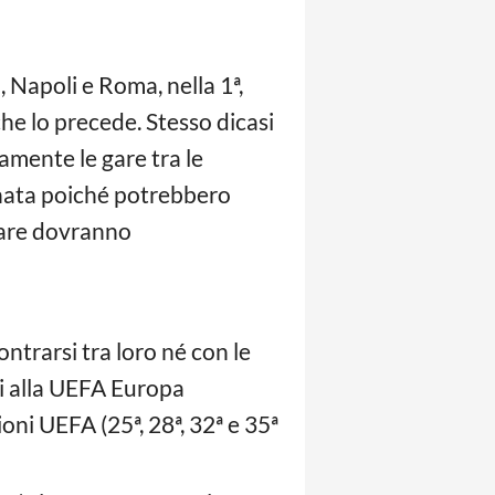
, Napoli e Roma, nella 1ª,
che lo precede. Stesso dicasi
amente le gare tra le
rnata poiché potrebbero
gare dovranno
trarsi tra loro né con le
ti alla UEFA Europa
ni UEFA (25ª, 28ª, 32ª e 35ª