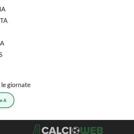
NA
TA
NA
S
 le giornate
ie A