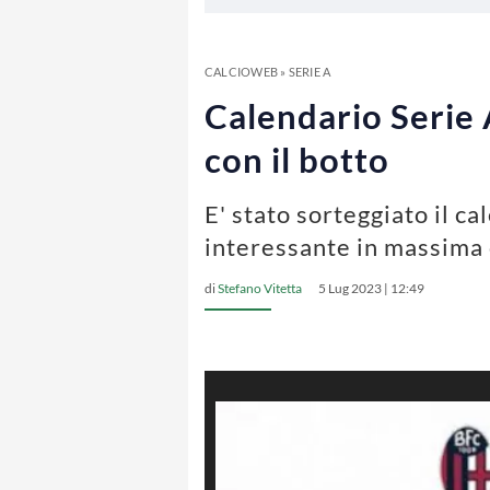
CALCIOWEB
»
SERIE A
Calendario Serie 
con il botto
E' stato sorteggiato il c
interessante in massima 
di
Stefano Vitetta
5 Lug 2023 | 12:49