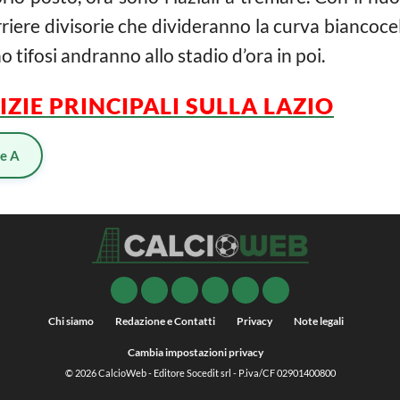
iere divisorie che divideranno la curva biancocele
no tifosi andranno allo stadio d’ora in poi.
IZIE PRINCIPALI SULLA LAZIO
ie A
Chi siamo
Redazione e Contatti
Privacy
Note legali
Cambia impostazioni privacy
© 2026
CalcioWeb
- Editore Socedit srl - P.iva/CF 02901400800