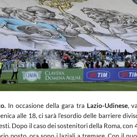
o.
In occasione della gara tra
Lazio-Udinese
, v
ca alle 18, ci sarà l’esordio delle barriere divis
lesti. Dopo il caso dei sostenitori della Roma, con 
rio posto, ora sono i laziali a tremare. Con il nu