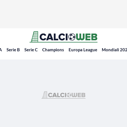
 A
Serie B
Serie C
Champions
Europa League
Mondiali 20