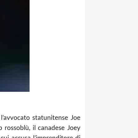
l’avvocato statunitense Joe
b rossoblù, il canadese Joey
 cui accusa l’imprenditore di