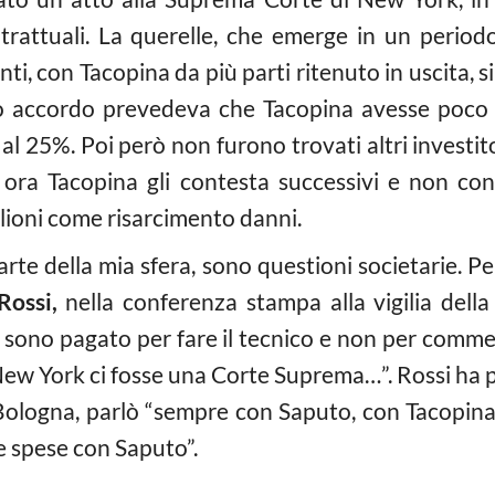
attuali. La querelle, che emerge in un periodo
, con Tacopina da più parti ritenuto in uscita, si 
mo accordo prevedeva che Tacopina avesse poco 
l 25%. Poi però non furono trovati altri investito
: ora Tacopina gli contesta successivi e non con
lioni come risarcimento danni.
te della mia sfera, sono questioni societarie. Pe
Rossi,
nella conferenza stampa alla vigilia della
 sono pagato per fare il tecnico e non per commen
w York ci fosse una Corte Suprema…”. Rossi ha p
l Bologna, parlò “sempre con Saputo, con Tacopina
le spese con Saputo”.