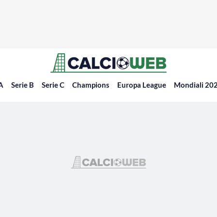
 A
Serie B
Serie C
Champions
Europa League
Mondiali 20