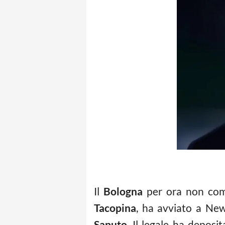
Il
Bologna
per ora non comm
Tacopina
, ha avviato a New
Saputo
. Il legale ha depos