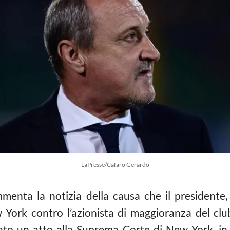
LaPresse/Cafaro Gerardo
enta la notizia della causa che il presidente, 
 York contro l’azionista di maggioranza del clu
itato un atto alla Suprema Corte di New York, in