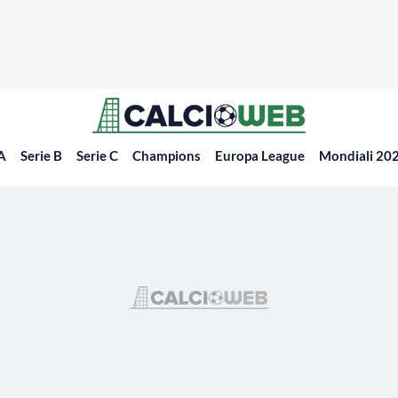
 A
Serie B
Serie C
Champions
Europa League
Mondiali 20