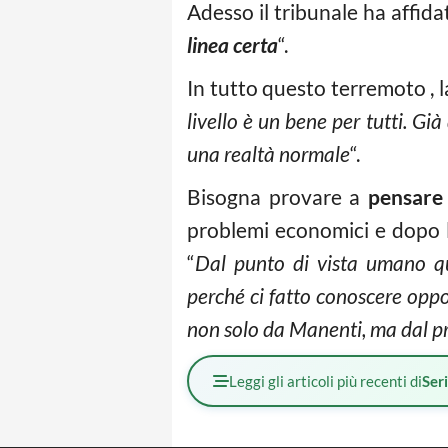
Adesso il tribunale ha affida
linea certa
“.
In tutto questo terremoto , l
livello è un bene per tutti. G
una realtà normale
“.
Bisogna provare a
pensare
problemi economici e dopo l
“
Dal punto di vista umano qu
perché ci fatto conoscere oppo
non solo da Manenti,
ma dal pr
Leggi gli articoli più recenti di
Ser