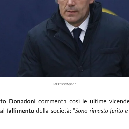
LaPresse/Spada
to Donadoni
commenta così le ultime vicende
 al
fallimento
della società: “
Sono rimasto ferito 