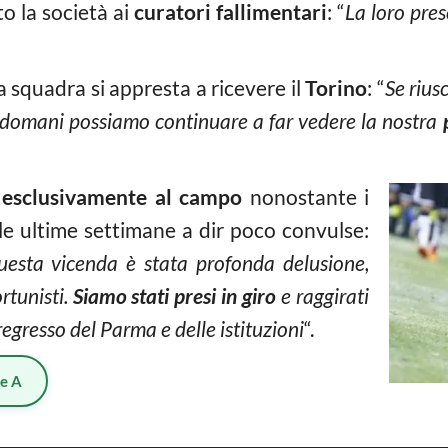
to la società ai
curatori fallimentari
: “
La loro pre
a squadra si appresta a ricevere il
Torino
: “
Se rius
ià domani possiamo continuare a far vedere la nostra
 esclusivamente al campo
nonostante i
e ultime settimane a dir poco convulse:
esta vicenda è stata profonda delusione,
rtunisti.
Siamo stati presi in giro
e raggirati
egresso del Parma e delle istituzioni
“.
ie A