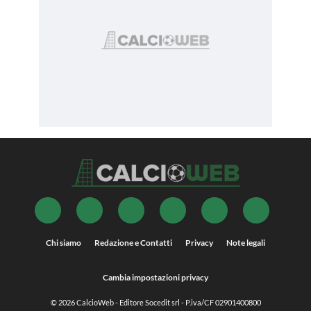
Chi siamo
Redazione e Contatti
Privacy
Note legali
Cambia impostazioni privacy
© 2026
CalcioWeb
- Editore Socedit srl - P.iva/CF 02901400800