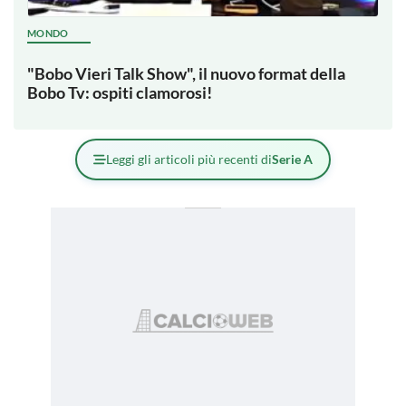
MONDO
"Bobo Vieri Talk Show", il nuovo format della
Bobo Tv: ospiti clamorosi!
Leggi gli articoli più recenti di
Serie A