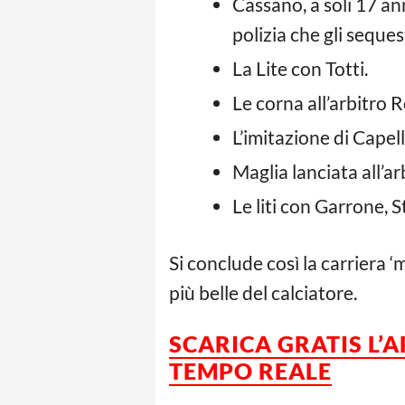
Cassano, a soli 17 an
polizia che gli seques
La Lite con Totti.
Le corna all’arbitro R
L’imitazione di Capell
Maglia lanciata all’ar
Le liti con Garrone, 
Si conclude così la carriera 
più belle del calciatore.
SCARICA GRATIS L’
TEMPO REALE