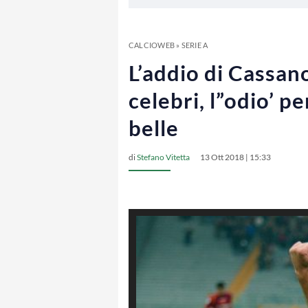
CALCIOWEB
»
SERIE A
L’addio di Cassan
celebri, l”odio’ p
belle
di
Stefano Vitetta
13 Ott 2018 | 15:33