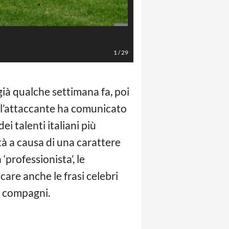
Marco Rosi
1
/
29
già qualche settimana fa, poi
, l’attaccante ha comunicato
ei talenti italiani più
tà a causa di una carattere
‘professionista’, le
re anche le frasi celebri
e compagni.