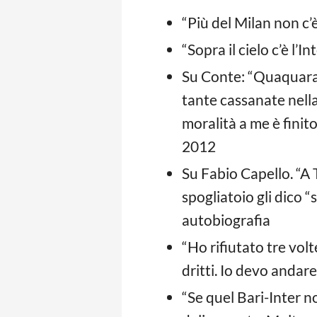
“Più del Milan non c’è
“Sopra il cielo c’è l’
Su Conte: “Quaquaraq
tante cassanate nella
moralità a me è finit
2012
Su Fabio Capello. “A
spogliatoio gli dico “
autobiografia
“Ho rifiutato tre volt
dritti. Io devo andar
“Se quel Bari-Inter n