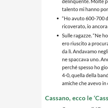
delinquente. Molte pe
talento mi hanno port
“Ho avuto 600-700 don
ricoverato, io ancora
Sulle ragazze. “Ne ho 
ero riuscito a procur
da lì. Andavamo negli
ne spaccava uno. Anc
perché spesso ho gio
4-0, quella della ban
amiche che avevo in 
Cassano, ecco le ‘Cas