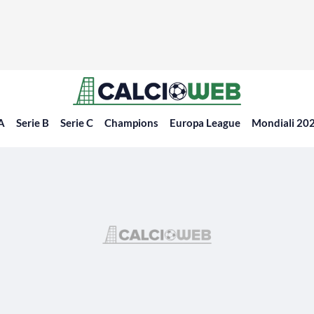
 A
Serie B
Serie C
Champions
Europa League
Mondiali 20