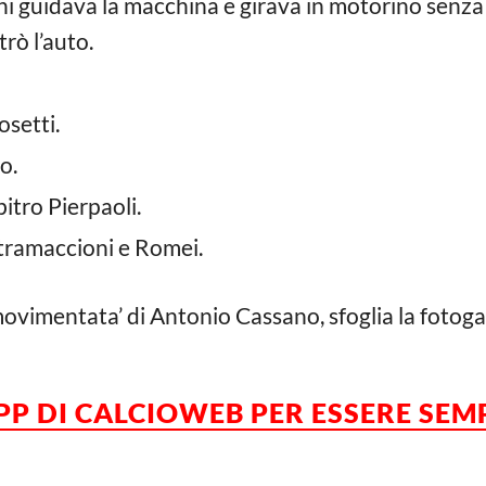
ni guidava la macchina e girava in motorino senza
trò l’auto.
osetti.
o.
bitro Pierpaoli.
Stramaccioni e Romei.
‘movimentata’ di Antonio Cassano, sfoglia la fotogal
APP DI CALCIOWEB PER ESSERE SE