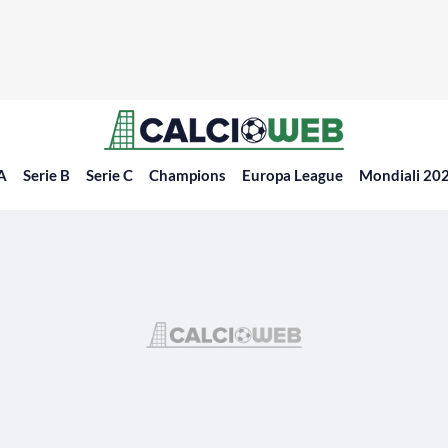
 A
Serie B
Serie C
Champions
Europa League
Mondiali 20