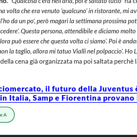
no.
“Q
ualcosa c’era nell’aria, poi è saltato tutto”
ha c
tima volta che era venuto ‘qualcuno’ in ristorante, mi a
 l’ho da un po’, però magari la settimana prossima potr
cedere’. Questa persona, attendibile e diciamo molto
llora può essere che questa volta ci siamo’. Poi è an
n la taglio, allora mi tatuo Vialli nel polpaccio’. Ho L
della cena già organizzata ma poi saltata perchè l
omercato, il futuro della Juventus 
n Italia, Samp e Fiorentina provano 
ie A