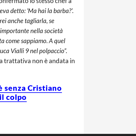
onfermato lo stesso chef a
veva detto: ‘Ma hai la barba?’.
ei anche tagliarla, se
 importante nella società
data come sappiamo. A quel
uca Vialli 9 nel polpaccio”.
a trattativa non è andata in
è senza Cristiano
il colpo