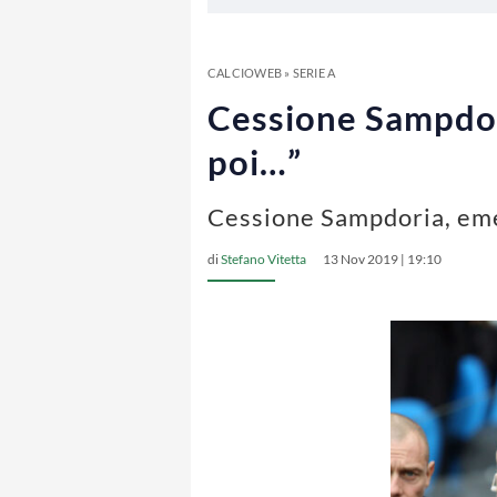
CALCIOWEB
»
SERIE A
Cessione Sampdori
poi…”
Cessione Sampdoria, eme
di
Stefano Vitetta
13 Nov 2019 | 19:10