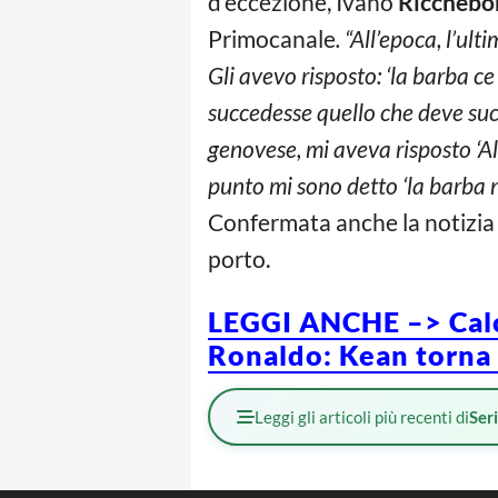
d’eccezione, Ivano
Ricchebo
Primocanale
. “All’epoca, l’ul
Gli avevo risposto: ‘la barba ce
succedesse quello che deve suc
genovese, mi aveva risposto ‘A
punto mi sono detto ‘la barba no
Confermata anche la notizia 
porto.
LEGGI ANCHE –> Calci
Ronaldo: Kean torna i
Leggi gli articoli più recenti di
Ser