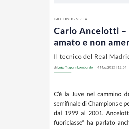
CALCIOWEB
»
SERIE A
Carlo Ancelotti –
amato e non amer
Il tecnico del Real Madri
di
Luigi Trapani Lombardo
4 Mag 2015 | 12:54
C’è la Juve nel cammino de
semifinale di Champions e per
dal 1999 al 2001. Ancelotti
fuoriclasse” ha parlato anc