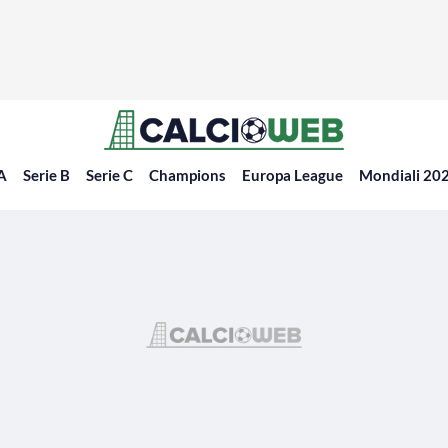
 A
Serie B
Serie C
Champions
Europa League
Mondiali 20