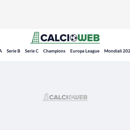
 A
Serie B
Serie C
Champions
Europa League
Mondiali 20