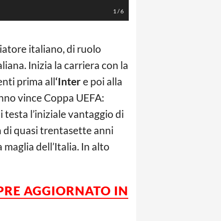
1
/
6
iatore italiano, di ruolo
na. Inizia la carriera con la
enti prima all
‘Inter
e poi alla
anno vince Coppa UEFA:
testa l’iniziale vantaggio di
tà di quasi trentasette anni
aglia dell’Italia. In alto
MPRE AGGIORNATO IN