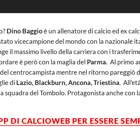
io?
Dino Baggio
è un allenatore di calcio ed ex calc
ato vicecampione del mondo con la nazionale italia
ge il massimo livello della carriera con i trasferim
cordare è però con la maglia del
Parma.
Al primo 
l del centrocampista mentre nel ritorno pareggiò di 
glie di
Lazio, Blackburn, Ancona, Triestina
. All’e
lla squadra del Tombolo. Protagonista anche con la m
APP DI CALCIOWEB PER ESSERE SE