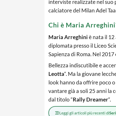
interviste realizzate nel suo
calciatore del Milan Adel Taa
Chi è Maria Arreghini
Maria Arreghini
è nata il 12
diplomata presso il Liceo Sc
Sapienza di Roma. Nel 2017 
Bellezza indiscutibile e acce
Leotta
“. Ma la giovane lecch
look hanno da offrire poco o 
vantare già a soli 25 anni l
dal titolo “
Rally Dreamer
“.
Leggi gli articoli più recenti di
Ser