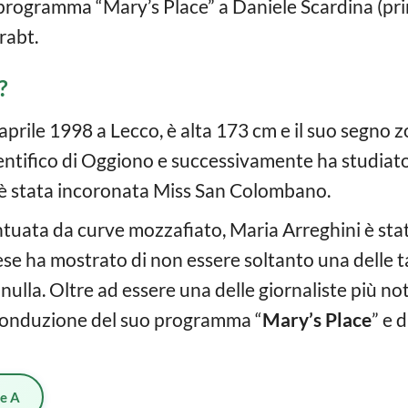
 programma “Mary’s Place” a Daniele Scardina (prim
rabt.
?
 aprile 1998 a Lecco, è alta 173 cm e il suo segno zod
ientifico di Oggiono e successivamente ha studiato
è stata incoronata Miss San Colombano.
ntuata da curve mozzafiato, Maria Arreghini è stat
ese ha mostrato di non essere soltanto una delle t
nulla. Oltre ad essere una delle giornaliste più not
a conduzione del suo programma “
Mary’s Place
” e 
ie A