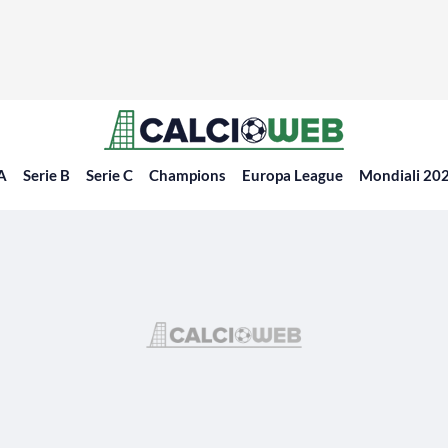
 A
Serie B
Serie C
Champions
Europa League
Mondiali 20