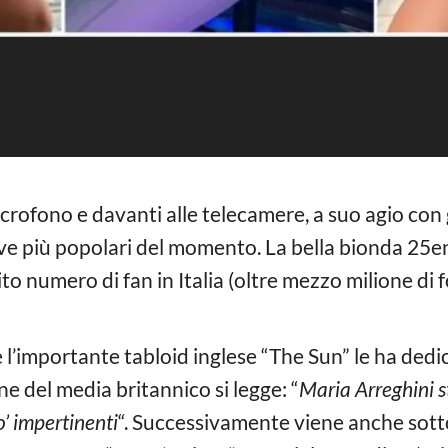
icrofono e davanti alle telecamere, a suo agio con g
ive più popolari del momento. La bella bionda 25en
to numero di fan in Italia (oltre mezzo milione di
 l’importante tabloid inglese “The Sun” le ha dedi
e del media britannico si legge: “
Maria Arreghini s
o’ impertinenti
“. Successivamente viene anche sotto