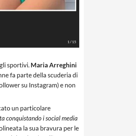
Foto Instagram @Mariaarreghini
1
/
15
li sportivi.
Maria Arreghini
ne fa parte della scuderia di
 follower su Instagram) e non
cato un particolare
ta conquistando i social media
lineata la sua bravura per le