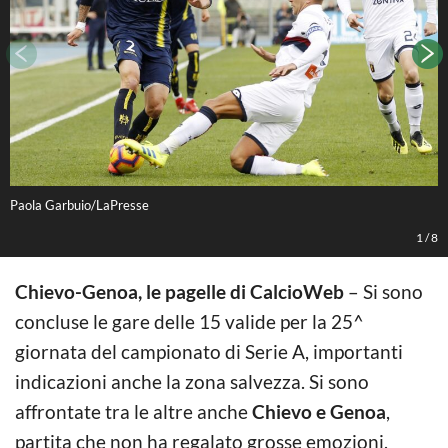
Paola Garbuio/LaPresse
F
1
/
8
Chievo-Genoa, le pagelle di CalcioWeb
– Si sono
concluse le gare delle 15 valide per la 25^
giornata del campionato di Serie A, importanti
indicazioni anche la zona salvezza. Si sono
affrontate tra le altre anche
Chievo e Genoa
,
partita che non ha regalato grosse emozioni,