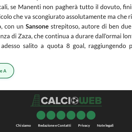
ucali, se Manenti non pagherà tutto il dovuto, fin
icolo che va scongiurato assolutamente ma che risc
o, con un
Sansone
strepitoso, autore di ben due g
enza di Zaza, che continua a durare dall’ormai lon
è adesso salito a quota 8 goal, raggiungendo pr
ie A
Chi siamo
Redazione e Contatti
Privacy
Note legali