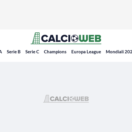
 A
Serie B
Serie C
Champions
Europa League
Mondiali 20