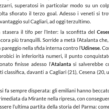
zzarri, superatosi in particolar modo su un colpo
lta sfiorato il terzo goal. Adesso i veneti si t
 vantaggio sul Cagliari, ad oggi terzultimo.
stasera il tifo per l’Inter: la sconfitta del
Cese
cora più tranquilli. Sorride a metà l’Atalanta che,
 pareggio nella sfida interna contro l’
Udinese
. Co
orobici in inferiorità numeri, il punto conquistat
onato finisse adesso l’
Atalanta
si salverebbe c
nti classifica, davanti a Cagliari (21), Cesena (20
si fa sempre disperata: gli emiliani hanno beccat
rimediata da Mirante nella ripresa, con consegue
essere l’ultima partita della storia del Parma: c