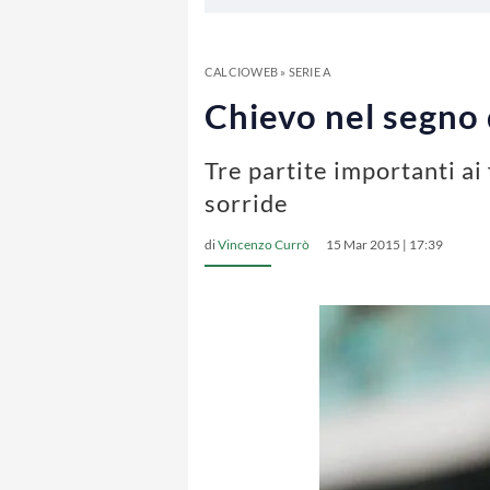
CALCIOWEB
»
SERIE A
Chievo nel segno d
Tre partite importanti ai 
sorride
di
Vincenzo Currò
15 Mar 2015 | 17:39