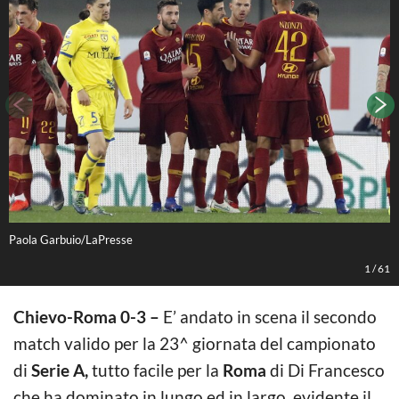
Paola Garbuio/LaPresse
L
1
/
61
Chievo-Roma 0-3 –
E’ andato in scena il secondo
match valido per la 23^ giornata del campionato
di
Serie A,
tutto facile per la
Roma
di Di Francesco
che ha dominato in lungo ed in largo, evidente il