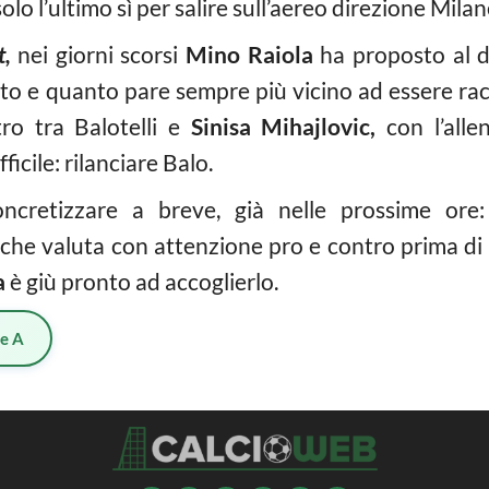
olo l’ultimo sì per salire sull’aereo direzione Milan
t,
nei giorni scorsi
Mino Raiola
ha proposto al di
ato e quanto pare sempre più vicino ad essere racc
tro tra Balotelli e
Sinisa Mihajlovic,
con l’alle
ficile: rilanciare Balo.
ncretizzare a breve, già nelle prossime ore:
 che valuta con attenzione pro e contro prima di da
a
è giù pronto ad accoglierlo.
ie A