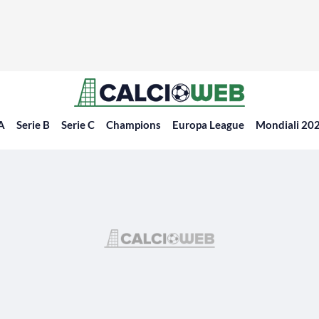
 A
Serie B
Serie C
Champions
Europa League
Mondiali 20