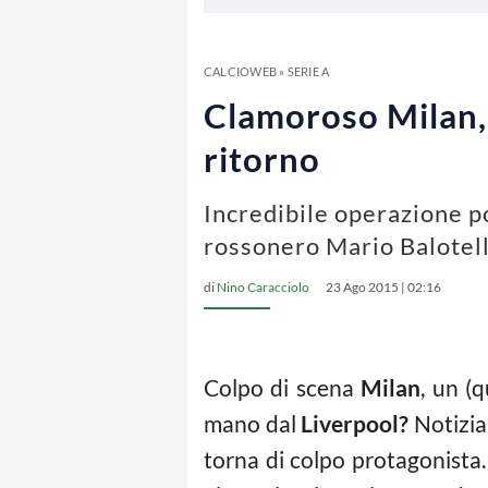
CALCIOWEB
»
SERIE A
Clamoroso Milan, 
ritorno
Incredibile operazione po
rossonero Mario Balotelli
di
Nino Caracciolo
23 Ago 2015 | 02:16
Colpo di scena
Milan
, un (
mano dal
Liverpool?
Notizia
torna di colpo protagonista.